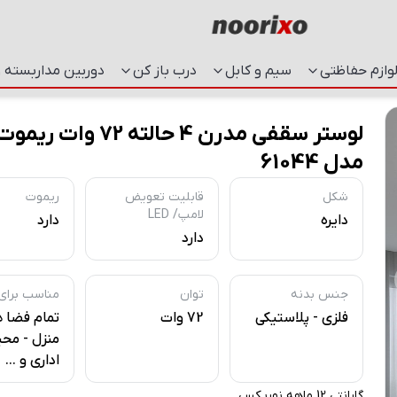
وازم حفاظتی
سیم و کابل
درب باز کن
دوربین مداربسته و
لوستر سقفی مدرن 4 حالته 72 وات
مدل 61044
شکل
قابلیت تعویض
ریموت
لامپ/ LED
دایره
دارد
دارد
جنس بدنه
توان
مناسب برای
فلزی - پلاستیکی
72 وات
تمام فضا 
منزل - مح
اداری و ...
گارانتی 12 ماهه نوریکس