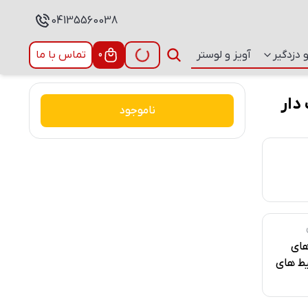
04135560038
 دزدگیر
آویز و لوستر
0
تماس با ما
 ریموت دار
ناموجود
های
یط های