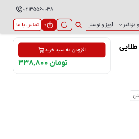
04135560038
 دزدگیر
آویز و لوستر
0
تماس با ما
 طلایی
افزودن به سبد خرید
تومان
۸۰۰
٬
۳۳۸
نتن