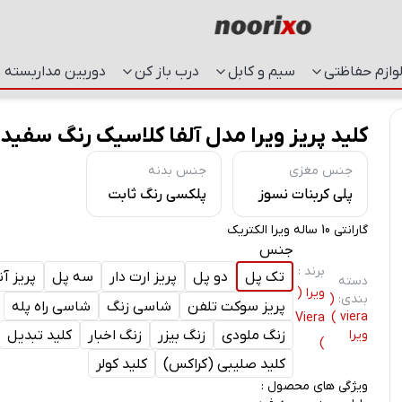
وازم حفاظتی
سیم و کابل
درب باز کن
دوربین مداربسته و
کلید پریز ویرا مدل آلفا کلاسیک رنگ سفید
جنس مغزی
جنس بدنه
پلی کربنات نسوز
پلکسی رنگ ثابت
گارانتی 10 ساله ویرا الکتریک
جنس
برند
:
تک پل
دو پل
پریز ارت دار
سه پل
پریز آ
دسته
ویرا (
بندی
:
(
پریز سوکت تلفن
شاسی زنگ
شاسی راه پله
viera )
Viera
ویرا
زنگ ملودی
زنگ بیزر
زنگ اخبار
کلید تبدیل
)
کلید صلیبی (کراکس)
کلید کولر
ویژگی های محصول :