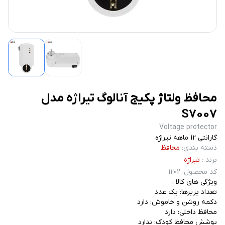
محافظ ولتاژ پکیج آنالوگ تیراژه مدل
S7007
Voltage protector
گارانتی 12 ماهه تیراژه
دسته بندی
:
محافظ
برند
:
تیراژه
کد محصول
:
1202
ویژگی های کالا :
تعداد پریزها: یک عدد
دکمه روشن و خاموش: دارد
محافظ داخلی: دارد
پوشش محافظ کودک: ندارد