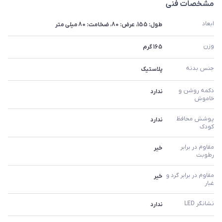
مشخصات فنی
ابعاد
طول: 155، عرض: 80، ضخامت: 80 میلی متر
وزن
165 گرم
جنس بدنه
پلاستیک
دکمه روشن و 
ندارد
خاموش
پوشش محافظ 
ندارد
کودک
مقاوم در برابر 
خیر
رطوبت
مقاوم در برابر گرد و 
خیر
غبار
نشانگر LED
ندارد