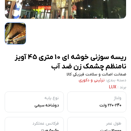
ریسه سوزنی خوشه ای 10 متری 45 آویز
نامنظم چشمک زن ضد آب
ضمانت اصالت و سلامت فیزیکی کالا
دسته بندی
:
تزئینی و دکوری
برند
:
LUX
ولتاژ
نوع پایه
220-240 ولت
دوشاخه سیمی
طول عمر
فرکانس عملکرد
30000 ساعت
50-60 هرتز