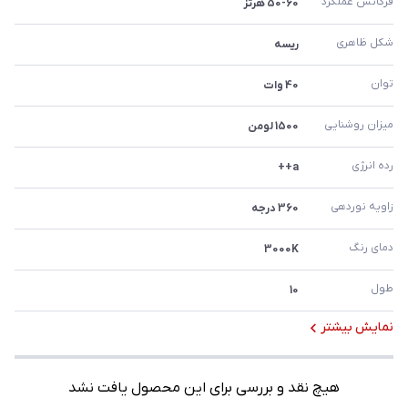
فرکانس عملکرد
50-60 هرتز
شکل ظاهری
ریسه
توان
40 وات
میزان روشنایی
1500 لومن
رده انرژی
a++
زاویه نوردهی
360 درجه
دمای رنگ
3000K
طول
10
نمایش بیشتر
هیچ نقد و بررسی برای این محصول یافت نشد