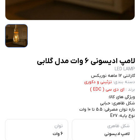
لامپ ادیسونی 6 وات مدل گلابی
LED LAMP
گارانتی 12 ماهه نوریکس
دسته بندی
:
تزئینی و دکوری
برند
:
ای دی سی ( EDC )
ویژگی های کالا:
شکل ظاهری: حبابی
بازه توان مصرفی: 5.5 تا 10 وات
نوع پایه: E27
شکل ظاهری
توان
لامپ ادیسونی
6 وات